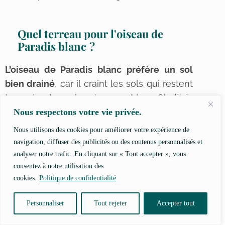
Quel terreau pour l'oiseau de
Paradis blanc ?
L’oiseau de Paradis blanc préfère un sol
bien drainé
, car il craint les sols qui restent
trempés trop longtemps. Mes
Strelitzia
(
nicolai
et
reginae
) sont actuellement dans
Nous respectons votre vie privée.
un mélange de
terreau
pour plantes vertes
Nous utilisons des cookies pour améliorer votre expérience de
et de
perlite
(30-35 %). Ils s’y plaisent pour
navigation, diffuser des publicités ou des contenus personnalisés et
l’instant, mais je garde un œil plus attentif
analyser notre trafic. En cliquant sur « Tout accepter », vous
consentez à notre utilisation des
maintenant qu’ils sont dans le jardin. Les
cookies.
Politique de confidentialité
pluies sont très régulières ces derniers
temps, ce qui ne laisse pas vraiment le
Personnaliser
Tout rejeter
Accepter tout
temps au sol de sécher. Il y a donc un
risque de pourriture des racines non