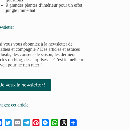
9 grandes plantes d’intérieur pour un effet
jungle immédiat
wsletter
si vous vous abonniez à la newsletter de
athea et compagnie ? Des articles et astuces
lusifs, des conseils de saison, les derniers
icles du blog, des surprises… C’est le meilleur
en pour ne rien rater !
Je veux la newsletter !
tagez cet article
F
T
E
T
P
M
W
T
P
a
w
m
e
i
e
h
h
a