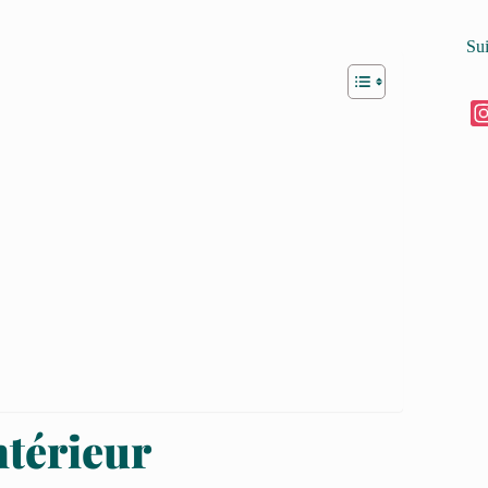
Su
ntérieur