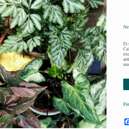
Ne
Et 
Cal
exc
art
moy
Par