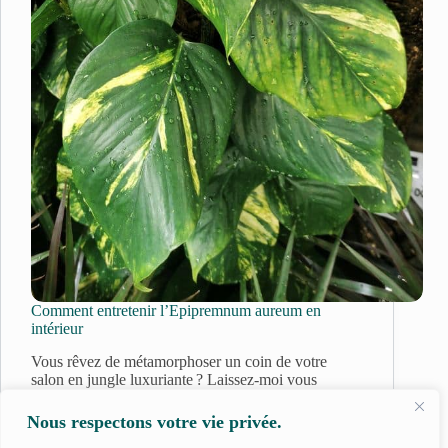
Comment entretenir l’Epipremnum aureum en
intérieur
Vous rêvez de métamorphoser un coin de votre
salon en jungle luxuriante ? Laissez-moi vous
présenter l’une de mes toutes premières plantes
d’intérieur : le pothos…
Nous respectons votre vie privée.
22 décembre 2023
Epipremnum