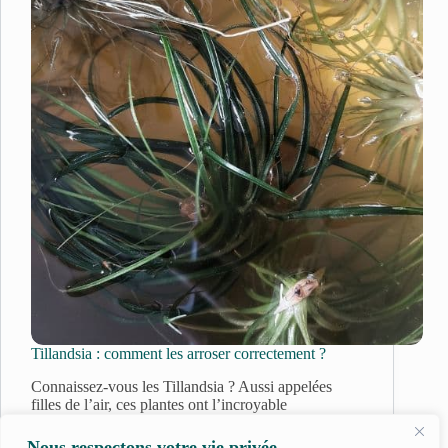
Tillandsia : comment les arroser correctement ?
Connaissez-vous les Tillandsia ? Aussi appelées
filles de l’air, ces plantes ont l’incroyable
particularité de pousser sans terre. Oui, oui, sans
terre. Étonnant, non ?…
Nous respectons votre vie privée.