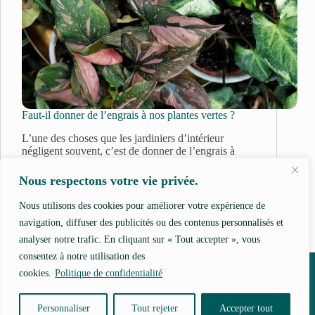
Faut-il donner de l’engrais à nos plantes vertes ?
L’une des choses que les jardiniers d’intérieur
négligent souvent, c’est de donner de l’engrais à
leurs plantes vertes. Moi la première ! J’ai très
longtemps…
Nous respectons votre vie privée.
31 mai 2024
Engrais
Nous utilisons des cookies pour améliorer votre expérience de
navigation, diffuser des publicités ou des contenus personnalisés et
analyser notre trafic. En cliquant sur « Tout accepter », vous
consentez à notre utilisation des
Newsletter
Qui sommes-nous ?
Contact
Politique de confidentialité
cookies.
Politique de confidentialité
Conditions Générales d’Utilisation
Personnaliser
Tout rejeter
Accepter tout