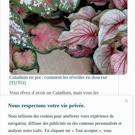
Caladium en pot : comment les réveiller en douceur
[TUTO]
Vous rêvez d’avoir un Caladium, mais vous les
trouvez un peu chers en magasin ? Ou alors, vous ne
trouvez pas la variété qui vous…
Nous respectons votre vie privée.
16 mai 2025
Caladium
Nous utilisons des cookies pour améliorer votre expérience de
navigation, diffuser des publicités ou des contenus personnalisés et
analyser notre trafic. En cliquant sur « Tout accepter », vous