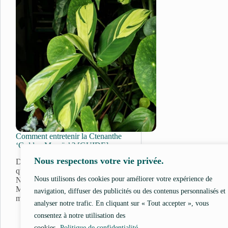
Comment entretenir la Ctenanthe
‘Golden Mosaïc’ ? [GUIDE]
Nous respectons votre vie privée.
Dans ma jungle, il y a une plante
qui fait toujours son petit effet.
Nous utilisons des cookies pour améliorer votre expérience de
Non, je ne parle pas l’énorme
Monstera deliciosa qui envahit
navigation, diffuser des publicités ou des contenus personnalisés et
ma…
analyser notre trafic. En cliquant sur « Tout accepter », vous
14 février 2025
consentez à notre utilisation des
Ctenanthe
cookies.
Politique de confidentialité