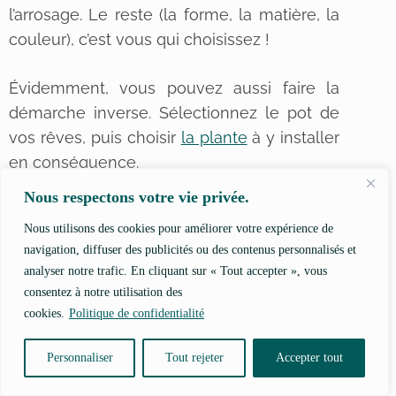
l’arrosage. Le reste (la forme, la matière, la
couleur), c’est vous qui choisissez !
Évidemment, vous pouvez aussi faire la
démarche inverse. Sélectionnez le pot de
vos rêves, puis choisir
la plante
à y installer
en conséquence.
Nous respectons votre vie privée.
J’espère qu’avoir répondu à vos questions.
Nous utilisons des cookies pour améliorer votre expérience de
Si vous en avez encore, posez-les dans les
navigation, diffuser des publicités ou des contenus personnalisés et
commentaires. J’y répondrai dès que
analyser notre trafic. En cliquant sur « Tout accepter », vous
possible.
consentez à notre utilisation des
cookies.
Politique de confidentialité
Dans l’article suivant de cette série dédiée
au
rempotage
des plantes d’intérieur, nous
Personnaliser
Tout rejeter
Accepter tout
parlons
terreau
. En attendant, je vous