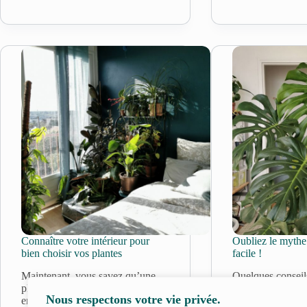
Connaître votre intérieur pour
Oubliez le mythe 
bien choisir vos plantes
facile !
Maintenant, vous savez qu’une
Quelques conseil
plante d’intérieur n’est facile à
commencer votre 
Nous respectons votre vie privée.
entretenir que si elle est adaptée
d’intérieur Com