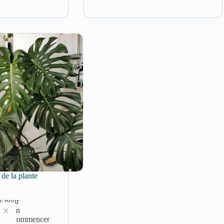
de la plante
s pour
jardin
ment commencer