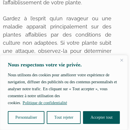
l’affaiblissement de votre plante.
Gardez à l’esprit qu’un ravageur ou une
maladie apparait principalement sur des
plantes affaiblies par des conditions de
culture non adaptées. Si votre plante subit
une attaque, observez-la pour déterminer
la source du problème et le corriger. Très
Nous respectons votre vie privée.
souvent, il s’agit d’un manque de lumière ou
d’un arrosage mal ajusté.
Nous utilisons des cookies pour améliorer votre expérience de
navigation, diffuser des publicités ou des contenus personnalisés et
analyser notre trafic. En cliquant sur « Tout accepter », vous
Multiplication
consentez à notre utilisation des
cookies.
Politique de confidentialité
La manière la plus simple et rapide de
Personnaliser
Tout rejeter
Accepter tout
multiplier l’arbre de jade est le bouturage. Il
est possible de bouturer une tige de