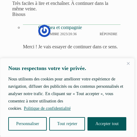
Très faciles à lire et enchaîner. A continuer dans la
même veine.
Bisous
Calathea et compagnie
1 DÉCEMBRE 2023/20:36
RÉPONDRE
Merci ! Je vais essayer de continuer dans ce sens.
Nous respectons votre vie privée.
Laisser un commentaire
Nous utilisons des cookies pour améliorer votre expérience de
navigation, diffuser des publicités ou des contenus personnalisés et
Votre adresse e-mail ne sera pas publiée.
Les champs obligatoires sont
indiqués avec
*
analyser notre trafic. En cliquant sur « Tout accepter », vous
consentez à notre utilisation des
Nom
*
cookies.
Politique de confidentialité
E-mail
*
Personnaliser
Tout rejeter
Accepter tout
Site web