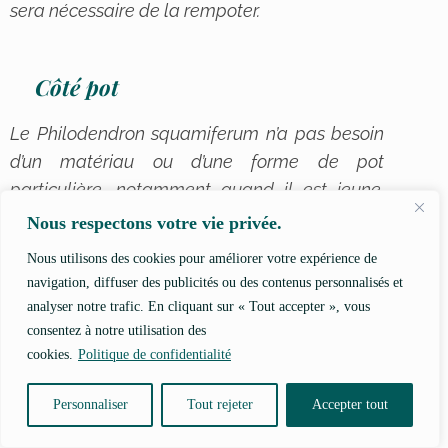
sera nécessaire de la rempoter.
Côté pot
Le
Philodendron squamiferum
n’a pas besoin
d’un matériau ou d’une forme de pot
particulière, notamment quand il est jeune.
Cependant, en prenant de l’âge, cette plante
Nous respectons votre vie privée.
devient lourde et risque de faire basculer son
Nous utilisons des cookies pour améliorer votre expérience de
pot. Surtout si elle pousse dans une seule
navigation, diffuser des publicités ou des contenus personnalisés et
direction.
analyser notre trafic. En cliquant sur « Tout accepter », vous
consentez à notre utilisation des
Pour augmenter la stabilité de votre plante,
cookies.
Politique de confidentialité
vous pouvez vous tourner vers des pots
Personnaliser
Tout rejeter
Accepter tout
lourds
(terre cuite, céramique, béton…) ou
encore, si vous préférez les pots en plastique,