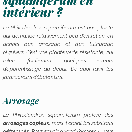
intérieur ?
Le
Philodendron squamiferum
est une plante
qui demande relativement peu d’entretien, en
dehors d’un arrosage et d’un tuteurage
réguliers. C’est une plante verte résistante, qui
tolère facilement quelques erreurs
d’apprentissage au début. De quoi ravir les
jardiniere.e.s débutant.e.s.
Arrosage
Le
Philodendron squamiferum
préfère des
arrosages copieux
, mais il craint les substrats
détrempés. Pour savoir quand l’arroser, il vous