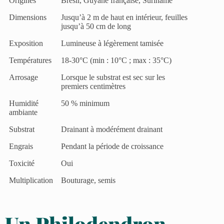
Origines
Brésil, Guyane française, Suriname
Dimensions
Jusqu’à 2 m de haut en intérieur, feuilles
jusqu’à 50 cm de long
Exposition
Lumineuse à légèrement tamisée
Températures
18-30°C (min : 10°C ; max : 35°C)
Arrosage
Lorsque le substrat est sec sur les
premiers centimètres
Humidité
50 % minimum
ambiante
Substrat
Drainant à modérément drainant
Engrais
Pendant la période de croissance
Toxicité
Oui
Multiplication
Bouturage, semis
Un Philodendron