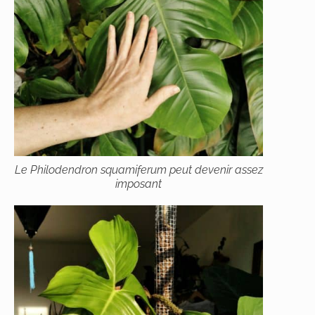
Le
Philodendron squamiferum
peut devenir assez
imposant