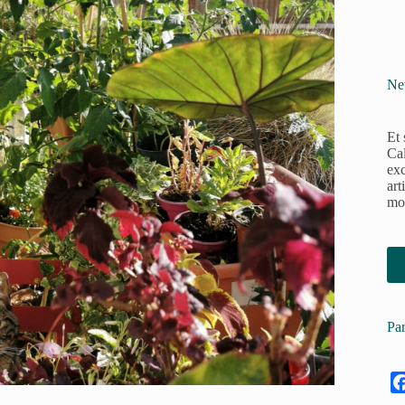
Ne
Et 
Cal
exc
art
moy
Par