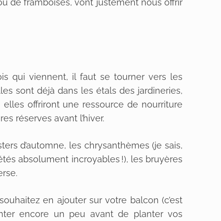
u de framboises, vont justement nous offrir
s qui viennent, il faut se tourner vers les
les sont déjà dans les étals des jardineries,
, elles offriront une ressource de nourriture
res réserves avant l’hiver.
sters d’automne, les chrysanthèmes (je sais,
riétés absolument incroyables !), les bruyères
erse.
souhaitez en ajouter sur votre balcon (c’est
nter encore un peu avant de planter vos