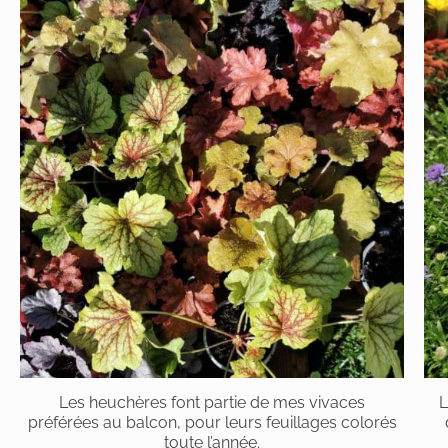
Les heuchères font partie de mes vivaces
L
préférées au balcon, pour leurs feuillages colorés
toute l’année.