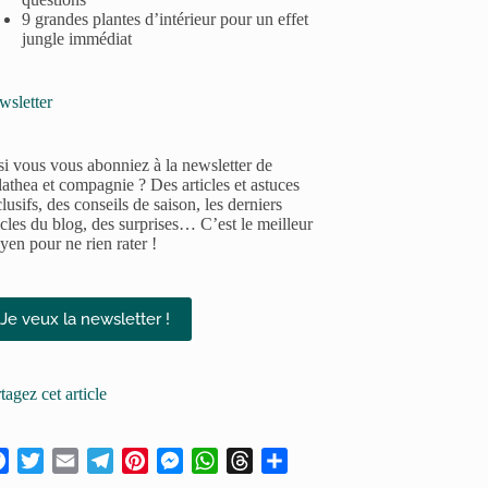
9 grandes plantes d’intérieur pour un effet
jungle immédiat
wsletter
si vous vous abonniez à la newsletter de
athea et compagnie ? Des articles et astuces
lusifs, des conseils de saison, les derniers
icles du blog, des surprises… C’est le meilleur
en pour ne rien rater !
Je veux la newsletter !
tagez cet article
F
T
E
T
P
M
W
T
P
a
w
m
e
i
e
h
h
a