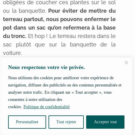
obligées de coucher ces plantes sur le sol
ou la banquette.
Pour éviter de mettre du
terreau partout, nous pouvons enfermer le
pot dans un sac qu’on refermera à la base
du tronc.
Et hop ! Le terreau restera dans le
sac plutôt que sur la banquette de la
voiture.
Nous respectons votre vie privée.
Les sacs peuvent aussi être utiles lorsqu’on
déplace des plantes volumineuses,
Nous utilisons des cookies pour améliorer votre expérience de
navigation, diffuser des publicités ou des contenus personnalisés et
comme un palmier ou une
Ctenanthe
. Pour
analyser notre trafic. En cliquant sur « Tout accepter », vous
gagner de la place et rendre la plante plus
consentez à notre utilisation des
facile à manipuler,
on peut rassembler
cookies.
Politique de confidentialité
toutes les tiges comme un bouquet et
enfiler le sac par-dessus, comme un
Personnaliser
Tout rejeter
Accepter tout
bonnet.
De cette manière, les feuilles et