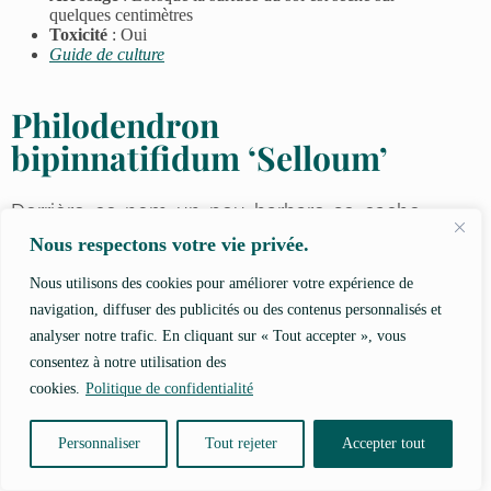
quelques centimètres
Toxicité
: Oui
Guide de culture
Philodendron
bipinnatifidum ‘Selloum’
Derrière ce nom un peu barbare se cache
un des rares
Philodendron
qui ne forment
Nous respectons votre vie privée.
pas une longue liane. Au contraire, cette
Nous utilisons des cookies pour améliorer votre expérience de
espèce est plutôt buissonnante, avec des
navigation, diffuser des publicités ou des contenus personnalisés et
entrenœuds (l’espace entre deux feuilles)
analyser notre trafic. En cliquant sur « Tout accepter », vous
très courts qui forment plus un tronc qu’une
consentez à notre utilisation des
cookies.
Politique de confidentialité
liane.
Personnaliser
Tout rejeter
Accepter tout
La variété ‘Selloum’ est assez récente. Elle
se distingue de la variété ’Xanadu’ par des