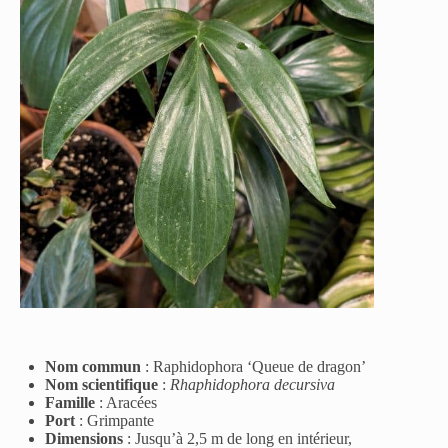
Nom commun
: Raphidophora ‘
Queue de dragon’
Nom scientifique
:
Rhaphidophora decursiva
Famille
:
Aracées
Port
:
Grimpante
Dimensions
:
Jusqu’à 2,5 m de long en intérieur,