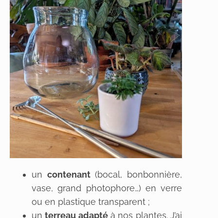
un
contenant
(bocal, bonbonnière,
vase, grand photophore…) en verre
ou en plastique transparent ;
un
terreau adapté
à nos plantes. J’ai