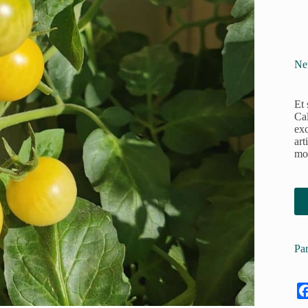
Ne
Et 
Cal
exc
art
moy
Par