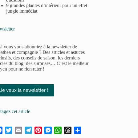
9 grandes plantes d’intérieur pour un effet
jungle immédiat
wsletter
si vous vous abonniez à la newsletter de
athea et compagnie ? Des articles et astuces
lusifs, des conseils de saison, les derniers
icles du blog, des surprises… C’est le meilleur
en pour ne rien rater !
Je veux la newsletter !
tagez cet article
F
T
E
T
P
M
W
T
P
a
w
m
e
i
e
h
h
a