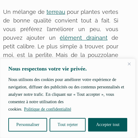
Un mélange de
terreau
pour plantes vertes
de bonne qualité convient tout à fait. Si
vous préférez l’améliorer un peu, vous
pouvez ajouter un
élément drainant
de
petit calibre. Le plus simple à trouver, pour
moi, est la perlite. Mais de la pouzzolane
très fine ou du sable grossier fera tout à fait
Nous respectons votre vie privée.
l’affaire. Visez un ratio de 20 % de drainage
Nous utilisons des cookies pour améliorer votre expérience de
pour 80 % de terreau maximum. Plus de
navigation, diffuser des publicités ou des contenus personnalisés et
drainage et vous allez passer votre temps à
analyser notre trafic. En cliquant sur « Tout accepter », vous
arroser cet été.
consentez à notre utilisation des
cookies.
Politique de confidentialité
Si vous êtes adeptes du mélange
spécifique, retenez bien qu’il faut que le sol
Personnaliser
Tout rejeter
Accepter tout
reste frais. Vous pouvez trouver des